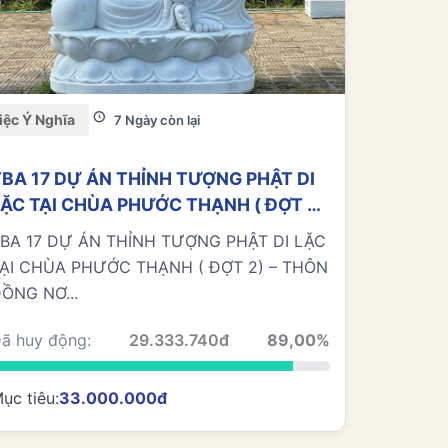
iệc Ý Nghĩa
7 Ngày còn lại
TBA 17 DỰ ÁN THỈNH TƯỢNG PHẬT DI
LẶC TẠI CHÙA PHƯỚC THẠNH ( ĐỢT 2)
 THÔN ĐỒNG NƠ 4, XÃ TÂN KHAI,
BA 17 DỰ ÁN THỈNH TƯỢNG PHẬT DI LẶC
TỈNH ĐỒNG NAI
ẠI CHÙA PHƯỚC THẠNH ( ĐỢT 2) – THÔN
ỒNG NƠ...
ã huy động:
29.333.740đ
89,00%
ục tiêu:
33.000.000đ