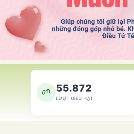
55.872
🌱
LƯỢT GIEO HẠT