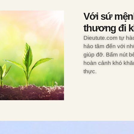
Với sứ mện
thương đi 
Dieutute.com tự hà
hảo tâm đến với nh
giúp đỡ. Bấm nút b
hoàn cảnh khó khăn.
thực.