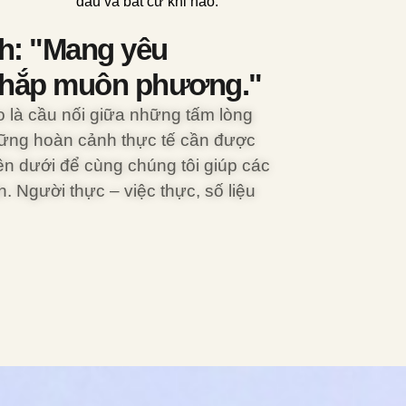
đâu và bất cứ khi nào.
h: "Mang yêu
khắp muôn phương."
o là cầu nối giữa những tấm lòng
ững hoàn cảnh thực tế cần được
ên dưới để cùng chúng tôi giúp các
 Người thực – việc thực, số liệu