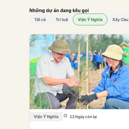
Những dự án đang kêu gọi
Tất cả
Trí tuệ
Việc Ý Nghĩa
Xây Cầu
Việc Ý Nghĩa
23 Ngày còn lại