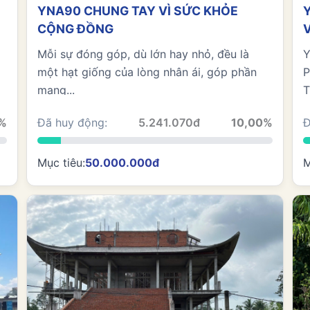
YNA90 CHUNG TAY VÌ SỨC KHỎE
CỘNG ĐỒNG
–
Mỗi sự đóng góp, dù lớn hay nhỏ, đều là
Y
một hạt giống của lòng nhân ái, góp phần
mang...
T
0%
Đã huy động:
5.241.070đ
10,00%
Đ
Mục tiêu:
50.000.000đ
M