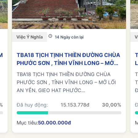
Việc Ý Nghĩa
V
14 Ngày còn lại
M
TBA18 TỊCH TỊNH THIỀN ĐƯỜNG CHÙA
PHƯỚC SƠN , TỈNH VĨNH LONG – MỞ
6
LỐI AN YÊN, GIEO HẠT PHƯỚC BÁU
–
TBA18 TỊCH TỊNH THIỀN ĐƯỜNG CHÙA
T
PHƯỚC SƠN , TỈNH VĨNH LONG – MỞ LỐI
T
AN YÊN, GIEO HẠT PHƯỚC...
Đ
%
Đã huy động:
15.153.778đ
30,00%
Đ
Mục tiêu:
50.000.000đ
M