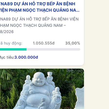
YNA89 DỰ ÁN HỖ TRỢ BẾP ĂN BỆNH
VIỆN PHẠM NGỌC THẠCH QUẢNG NAM
 T8/2026
NA89 DỰ ÁN HỖ TRỢ BẾP ĂN BỆNH VIỆN
PHẠM NGỌC THẠCH QUẢNG NAM –
8/2026
ã huy động:
1.050.555đ
35,00%
ục tiêu:
3.000.000đ