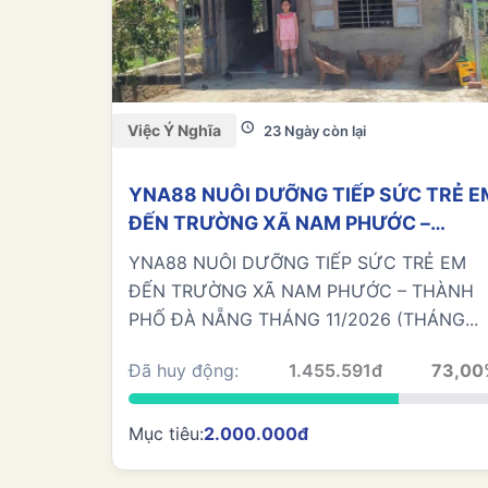
Việc Ý Nghĩa
23 Ngày còn lại
YNA88 NUÔI DƯỠNG TIẾP SỨC TRẺ E
ĐẾN TRƯỜNG XÃ NAM PHƯỚC –
THÀNH PHỐ ĐÀ NẴNG THÁNG 11/202
YNA88 NUÔI DƯỠNG TIẾP SỨC TRẺ EM
(THÁNG THỨ 6)
ĐẾN TRƯỜNG XÃ NAM PHƯỚC – THÀNH
PHỐ ĐÀ NẴNG THÁNG 11/2026 (THÁNG...
Đã huy động:
1.455.591đ
73,00
Mục tiêu:
2.000.000đ