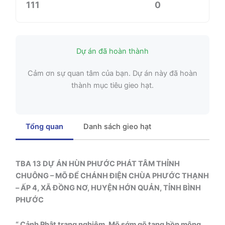
111
0
Dự án đã hoàn thành
Cảm ơn sự quan tâm của bạn. Dự án này đã hoàn
thành mục tiêu gieo hạt.
Tổng quan
Danh sách gieo hạt
TBA 13 DỰ ÁN HÙN PHƯỚC PHÁT TÂM THỈNH
CHUÔNG – MÕ ĐỂ CHÁNH ĐIỆN CHÙA PHƯỚC THẠNH
– ẤP 4, XÃ ĐỒNG NƠ, HUYỆN HỚN QUẢN, TỈNH BÌNH
PHƯỚC
“ Cảnh Phật trang nghiêm, Mõ sớm gõ tang hồn mộng