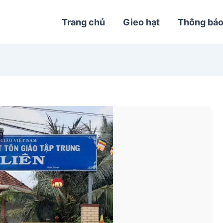
Trang chủ
Gieo hạt
Thông bá