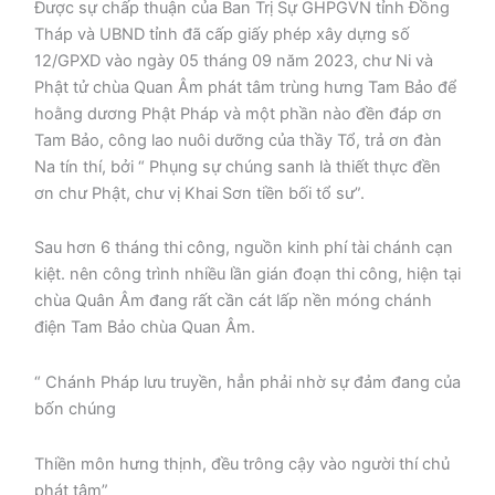
Được sự chấp thuận của Ban Trị Sự GHPGVN tỉnh Đồng
Tháp và UBND tỉnh đã cấp giấy phép xây dựng số
12/GPXD vào ngày 05 tháng 09 năm 2023, chư Ni và
Phật tử chùa Quan Âm phát tâm trùng hưng Tam Bảo để
hoằng dương Phật Pháp và một phần nào đền đáp ơn
Tam Bảo, công lao nuôi dưỡng của thầy Tổ, trả ơn đàn
Na tín thí, bởi “ Phụng sự chúng sanh là thiết thực đền
ơn chư Phật, chư vị Khai Sơn tiền bối tổ sư”.
Sau hơn 6 tháng thi công, nguồn kinh phí tài chánh cạn
kiệt. nên công trình nhiều lần gián đoạn thi công, hiện tại
chùa Quân Âm đang rất cần cát lấp nền móng chánh
điện Tam Bảo chùa Quan Âm.
“ Chánh Pháp lưu truyền, hẳn phải nhờ sự đảm đang của
bốn chúng
Thiền môn hưng thịnh, đều trông cậy vào người thí chủ
phát tâm”