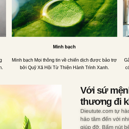
Minh bạch
g
Minh bạch Mọi thông tin về chiến dịch được bảo trợ
Gâ
n.
bởi Quỹ Xã Hội Từ Thiện Hành Trình Xanh.
có
Với sứ mện
thương đi 
Dieutute.com tự hà
hảo tâm đến với nh
giúp đỡ. Bấm nút b