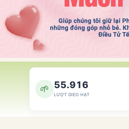
55.916
🌱
LƯỢT GIEO HẠT