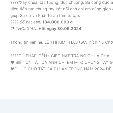
????”Xây chùa, tạc tượng, đúc chuông. Ba công đức ấ
diện tiếp tục chung tay kết nối anh chị em cùng gieo
giúp Sư cô và Phật tử an tâm tu tập.
????
Số hạt cần:
184.000.000 đ
⏰
THỜI GIAN
:
Hết ngày 30.06.2024
Thông tin liên hệ: LÊ THỊ KIM THẢO (SC.Thích Nữ Ch
????CÚ PHÁP: TÊN+ GIEO HAT TRA NO CHUA CHA
❤️ BIẾT ƠN TẤT CẢ ANH CHỊ EM MTQ CHUNG TAY G
❤️CHÚC CHO TẤT CẢ DỰ ÁN TRONG NĂM 2024 ĐỀ