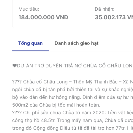
Mục tiêu:
Đã nhận:
184.000.000 VNĐ
35.002.173 
Tổng quan
Danh sách gieo hạt
❤️DỰ ÁN TRỢ DUYÊN TRẢ NỢ CHÙA CỔ CHÂU LON
???? Chùa cổ Châu Long – Thôn Mỹ Thạnh Bắc – Xã N
ngôi chùa cổ bị tàn phá bởi thiên tai và sự khắc nghi
bộ vào dẫn đến hư hỏng nặng. Đỉnh điểm của sự hư h
500m2 của Chùa bị tốc mái hoàn toàn.
???? Chi phí sửa chữa Chùa từ năm 2020: Tiền vật liệu 
công thợ hồ 48.5tr. Trong mấy năm qua, Chùa đã được
trong đó Cộng đồng Điều tử tế đã tài trợ hơn 77tr. Hiệ