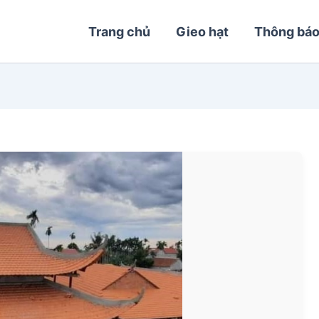
Trang chủ
Gieo hạt
Thông bá