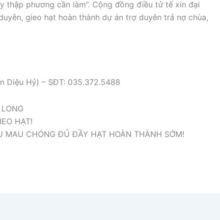
y thập phương cần làm”. Cộng đồng điều tử tế xin đại
 duyên, gieo hạt hoàn thành dự án trợ duyên trả nợ chùa,
ơn Diệu Hỷ) – SĐT: 035.372.5488
U LONG
IEO HẠT!
U MAU CHÓNG ĐỦ ĐẦY HẠT HOÀN THÀNH SỚM!