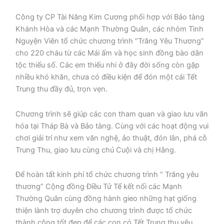
Công ty CP Tài Năng Kim Cương phối hợp với Bảo tàng
Khánh Hòa và các Mạnh Thường Quân, các nhóm Tình
Nguyện Viên tổ chức chương trình “Trăng Yêu Thương”
cho 220 cháu từ các Mái ấm và học sinh đồng bào dân
tộc thiểu số. Các em thiếu nhi ở đây đời sống còn gặp
nhiều khó khăn, chưa có điều kiện để đón một cái Tết
Trung thu đầy đủ, trọn vẹn.
Chương trình sẽ giúp các con tham quan và giao lưu văn
hóa tại Tháp Bà và Bảo tàng. Cùng với các hoạt động vui
chơi giải trí như xem văn nghệ, ảo thuật, đón lân, phá cỗ
Trung Thu, giao lưu cùng chú Cuội và chị Hằng.
Để hoàn tất kinh phí tổ chức chương trình “ Trăng yêu
thương” Cộng đồng Điều Tử Tể kết nối các Mạnh
Thường Quân cùng đồng hành gieo những hạt giống
thiện lành trợ duyên cho chương trình được tổ chức
thành công tốt đẹp để các con có Tết Trung thu yêu