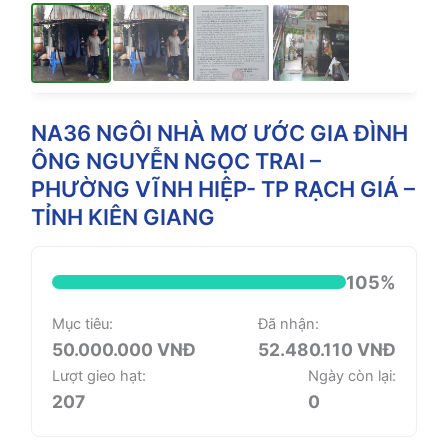
NA36 NGÔI NHÀ MƠ ƯỚC GIA ĐÌNH
ÔNG NGUYỄN NGỌC TRAI –
PHƯỜNG VĨNH HIỆP- TP RẠCH GIÁ –
TỈNH KIÊN GIANG
105%
Mục tiêu:
Đã nhận:
50.000.000 VNĐ
52.480.110 VNĐ
Lượt gieo hạt:
Ngày còn lại:
207
0