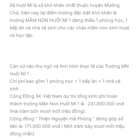
Xã Huổi Mí là xã khó khăn nhất thuộc huyện Mường
Chà, hiện nay tại điểm trường đặc biệt khó khăn là
trường MẦM NON HUỔI MÍ 1 đang thiếu 1 phòng học, 1
bếp ăn và nhà vệ sinh cho các cháu mầm non sinh hoạt
và học tập.
Căn cứ vào thư ngỏ và tình hình thực tế của Trường MN
Huổi Mí 1 .
Chi phí bao gồm 1 phòng học + 1 bếp ăn + 1 nhà vệ
sinh .
Cộng Đồng 5K Việt Nam dự trù tổng kinh phí hoàn
thành trường Mần Non Huổi Mí 1 là : 241.000.000 vnđ
(Hai trăm bốn mươi mốt triệu đồng).
Cộng đồng “ Thiện Nguyện Hải Phòng “ đóng góp số
tiên là: 171.000.000 vnđ ( Một trăm bảy mươi mốt triệu
đồng chẵn)