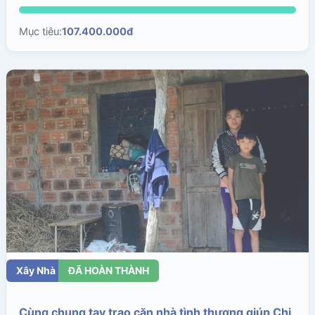
Mục tiêu:
107.400.000đ
Xây Nhà
ĐÃ HOÀN THÀNH
Cùng chung tay trao căn nhà tình thương giúp Chị