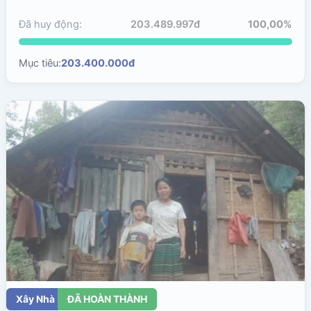
Đã huy động:
203.489.997đ
100,00%
Mục tiêu:
203.400.000đ
Xây Nhà
ĐÃ HOÀN THÀNH