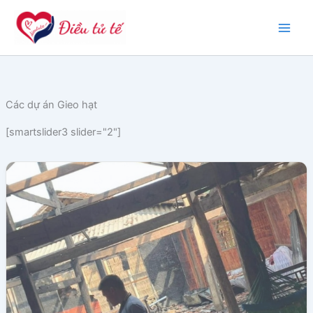
Nhảy
tới
nội
dung
Các dự án Gieo hạt
[smartslider3 slider="2"]