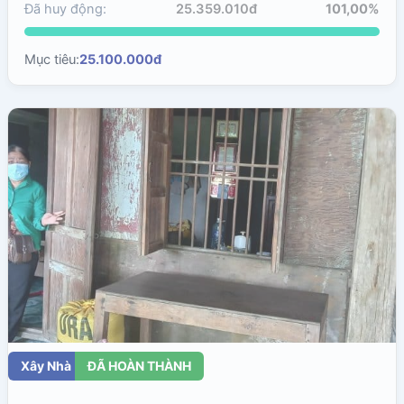
Đã huy động:
25.359.010đ
101,00%
Mục tiêu:
25.100.000đ
Xây Nhà
ĐÃ HOÀN THÀNH