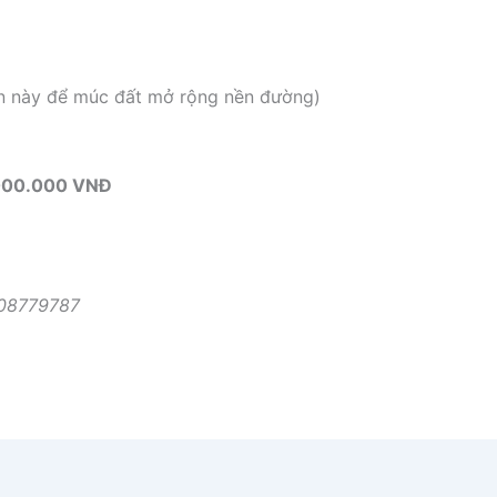
ền này để múc đất mở rộng nền đường)
0.000.000 VNĐ
0908779787