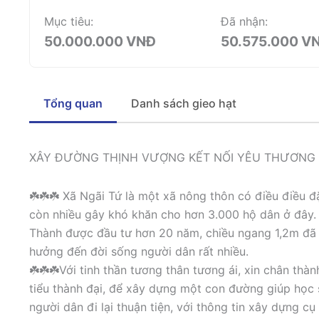
Mục tiêu:
Đã nhận:
50.000.000 VNĐ
50.575.000 V
Tổng quan
Danh sách gieo hạt
XÂY ĐƯỜNG THỊNH VƯỢNG KẾT NỐI YÊU THƯƠNG
☘️☘️☘️ Xã Ngãi Tứ là một xã nông thôn có điều điều đ
còn nhiều gây khó khăn cho hơn 3.000 hộ dân ở đây
Thành được đầu tư hơn 20 năm, chiều ngang 1,2m đã 
hưởng đến đời sống người dân rất nhiều.
☘️☘️☘️Với tinh thần tương thân tương ái, xin chân th
tiểu thành đại, để xây dựng một con đường giúp học s
người dân đi lại thuận tiện, với thông tin xây dựng cụ 