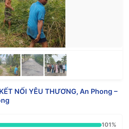
ẾT NỐI YÊU THƯƠNG, An Phong –
ong
101%