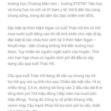
trường học (Trường Mần non ; trường PTDTBT Tiểu học
và trung học cơ sở) và 01 trạm y tế. Với 8 dân tộc cùng
chung sống, trong đó dân tộc Dao chiếm trên 90%.
Đặc biệt tại thôn Nặm Ngạn có suối Thác Hổ khi có trời
mưa nước suối dâng cao thì rất khó khăn cho việc đi lại,
đặc biệt là các cháu học sinh tại 3 thôn Nặm Ngạn –
Khuổi Hóp – Bản Chang không thể đến trường học
được. Tuy nhiên do nguồn ngân sách của Huyện, Tỉnh
còn hạn hẹp chưa có nguồn kinh phí để đầu tư xây
dựng cầu qua suối Thác Hổ.
Cầu qua suối Thác Hổ đang rất cần sự chung tay hỗ
trợ.Với quy mô cụ thể như sau: Chiều dài mặt cầu: 14 m;
chiều rộng: 3,5 m, đường bê tông vào 2 đầu cầu dài 8 m
tổng kinh phí 724 triệu đồng ( Bẩy trăm hai mươi bốn
triệu đồng). Trong đó Công ty cổ phần Khang Việt,
nhóm nhịp Cầu Hạnh Phúc hỗ trợ kinh phí tư vấn, thiết