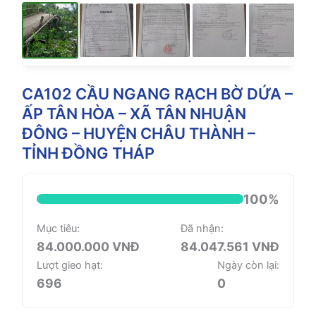
CA102 CẦU NGANG RẠCH BỜ DỨA –
ẤP TÂN HÒA – XÃ TÂN NHUẬN
ĐÔNG – HUYỆN CHÂU THÀNH –
TỈNH ĐỒNG THÁP
100%
Mục tiêu:
Đã nhận:
84.000.000 VNĐ
84.047.561 VNĐ
Lượt gieo hạt:
Ngày còn lại:
696
0