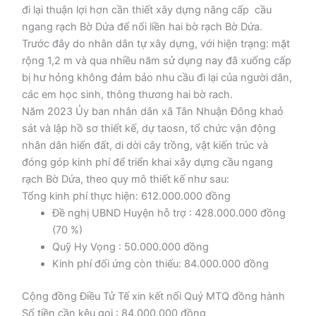
đi lại thuận lợi hơn cần thiết xây dựng nâng cấp cầu
ngang rạch Bờ Dứa để nối liền hai bờ rạch Bờ Dứa.
Trước đây do nhân dân tự xây dựng, với hiện trạng: mặt
rộng 1,2 m và qua nhiều năm sử dụng nay đã xuống cấp
bị hư hỏng không đảm bảo nhu cầu đi lại của người dân,
các em học sinh, thông thương hai bờ rach.
Năm 2023 Ủy ban nhân dân xã Tân Nhuận Đông khaỏ
sát và lập hồ sơ thiết kế, dự taosn, tổ chức vận động
nhân dân hiến đất, di dời cây trồng, vật kiến trúc và
đóng góp kinh phí để triển khai xây dựng cầu ngang
rạch Bờ Dứa, theo quy mô thiết kế như sau:
Tổng kinh phí thực hiện: 612.000.000 đồng
Đề nghị UBND Huyện hỗ trợ : 428.000.000 đồng
(70 %)
Quỹ Hy Vọng : 50.000.000 đồng
Kinh phí đối ứng còn thiếu: 84.000.000 đồng
Cộng đồng Điều Tử Tế xin kết nối Quý MTQ đồng hành
Số tiền cần kêu gọi : 84.000.000 đồng