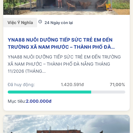
Việc Ý Nghĩa
24 Ngày còn lại
YNA88 NUÔI DƯỠNG TIẾP SỨC TRẺ EM ĐẾN
TRƯỜNG XÃ NAM PHƯỚC – THÀNH PHỐ ĐÀ
NẴNG THÁNG 11/2026 (THÁNG THỨ 6)
YNA88 NUÔI DƯỠNG TIẾP SỨC TRẺ EM ĐẾN TRƯỜNG
XÃ NAM PHƯỚC – THÀNH PHỐ ĐÀ NẴNG THÁNG
11/2026 (THÁNG...
Đã huy động:
1.420.591đ
71,00%
Mục tiêu:
2.000.000đ