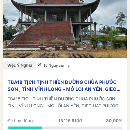
Việc Ý Nghĩa
15 Ngày còn lại
TBA18 TỊCH TỊNH THIỀN ĐƯỜNG CHÙA PHƯỚC
SƠN , TỈNH VĨNH LONG – MỞ LỐI AN YÊN, GIEO
HẠT PHƯỚC BÁU
TBA18 TỊCH TỊNH THIỀN ĐƯỜNG CHÙA PHƯỚC SƠN ,
TỈNH VĨNH LONG – MỞ LỐI AN YÊN, GIEO HẠT PHƯỚC...
Đã huy động:
15.116.910đ
30,00%