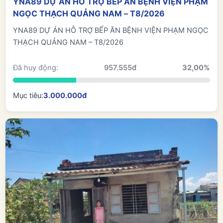
YNA89 DỰ ÁN HỖ TRỢ BẾP ĂN BỆNH VIỆN PHẠM
NGỌC THẠCH QUẢNG NAM – T8/2026
YNA89 DỰ ÁN HỖ TRỢ BẾP ĂN BỆNH VIỆN PHẠM NGỌC
THẠCH QUẢNG NAM – T8/2026
Đã huy động:
957.555đ
32,00%
Mục tiêu:
3.000.000đ