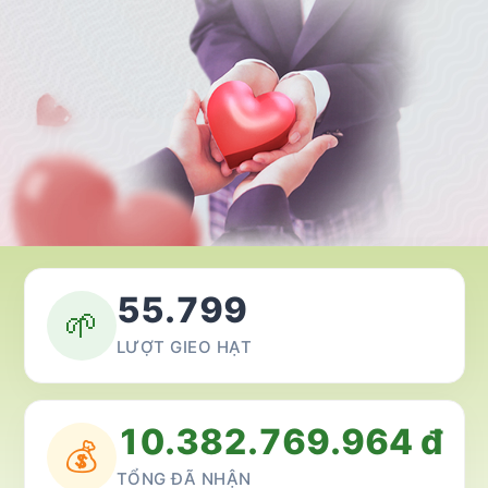
55.799
🌱
LƯỢT GIEO HẠT
10.382.769.964 đ
💰
TỔNG ĐÃ NHẬN