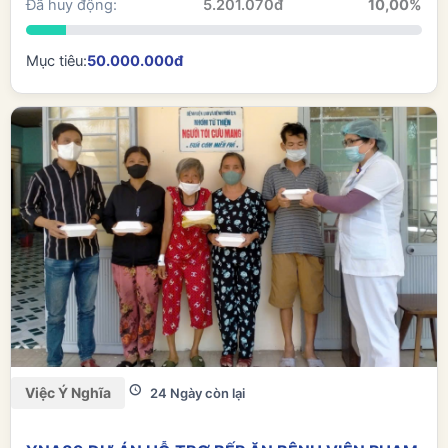
Đã huy động:
5.201.070đ
10,00%
Mục tiêu:
50.000.000đ
Việc Ý Nghĩa
24 Ngày còn lại