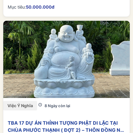
Mục tiêu:
50.000.000đ
Việc Ý Nghĩa
8 Ngày còn lại
TBA 17 DỰ ÁN THỈNH TƯỢNG PHẬT DI LẶC TẠI
CHÙA PHƯỚC THẠNH ( ĐỢT 2) – THÔN ĐỒNG NƠ