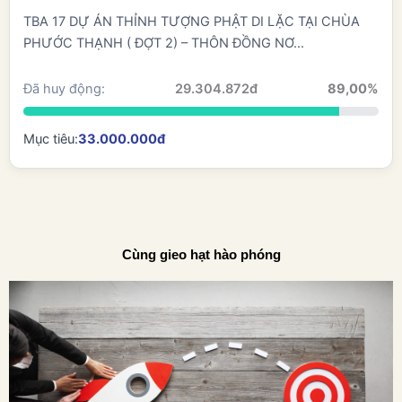
4, XÃ TÂN KHAI, TỈNH ĐỒNG NAI
TBA 17 DỰ ÁN THỈNH TƯỢNG PHẬT DI LẶC TẠI CHÙA
PHƯỚC THẠNH ( ĐỢT 2) – THÔN ĐỒNG NƠ...
Đã huy động:
29.304.872đ
89,00%
Mục tiêu:
33.000.000đ
Cùng gieo hạt hào phóng