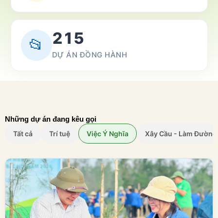
215
📂
DỰ ÁN ĐỒNG HÀNH
Những dự án đang kêu gọi
Tất cả
Trí tuệ
Việc Ý Nghĩa
Xây Cầu - Làm Đường